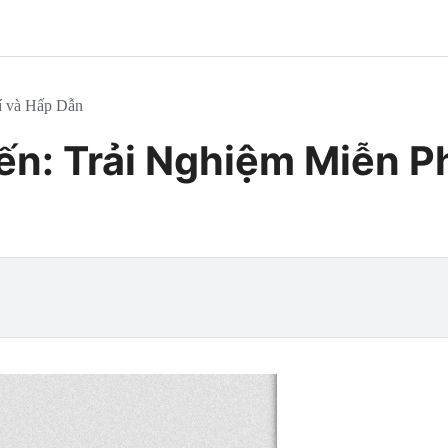
í và Hấp Dẫn
ến: Trải Nghiệm Miễn P