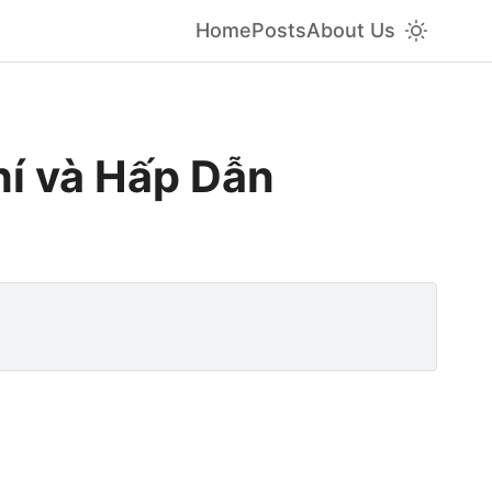
Home
Posts
About Us
hí và Hấp Dẫn