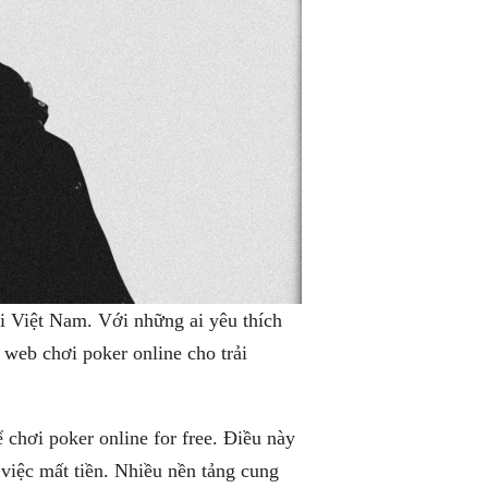
i Việt Nam. Với những ai yêu thích
 web chơi poker online cho trải
ể chơi poker online for free. Điều này
việc mất tiền. Nhiều nền tảng cung