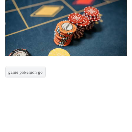
game pokemon go