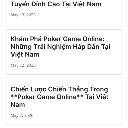
Tuyến Đỉnh Cao Tại Việt Nam
May 13, 2026
Khám Phá Poker Game Online:
Những Trải Nghiệm Hấp Dẫn Tại
Việt Nam
May 12, 2026
Chiến Lược Chiến Thắng Trong
**Poker Game Online** Tại Việt
Nam
May 2, 2026