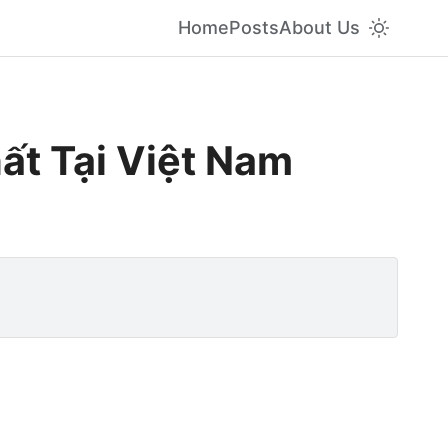
Home
Posts
About Us
ất Tại Việt Nam