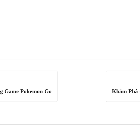
ng Game Pokemon Go
Khám Phá 