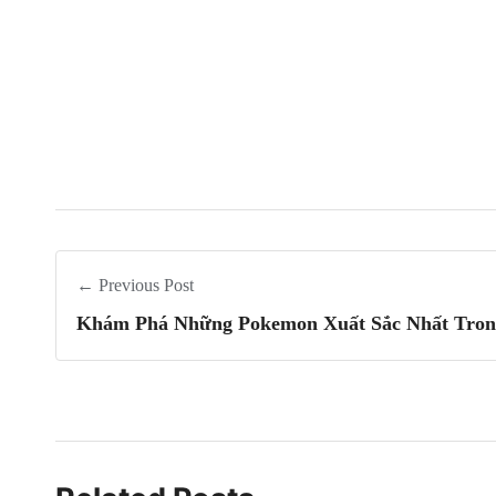
← Previous Post
Khám Phá Những Pokemon Xuất Sắc Nhất Tro