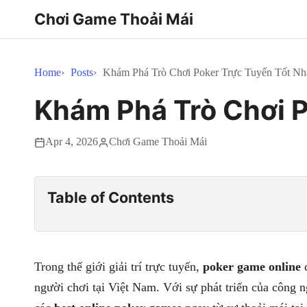
Chơi Game Thoải Mái
Home
Posts
Khám Phá Trò Chơi Poker Trực Tuyến Tốt Nh
Khám Phá Trò Chơi P
Apr 4, 2026
Chơi Game Thoải Mái
Table of Contents
Trong thế giới giải trí trực tuyến,
poker game online
đ
người chơi tại Việt Nam. Với sự phát triển của công n