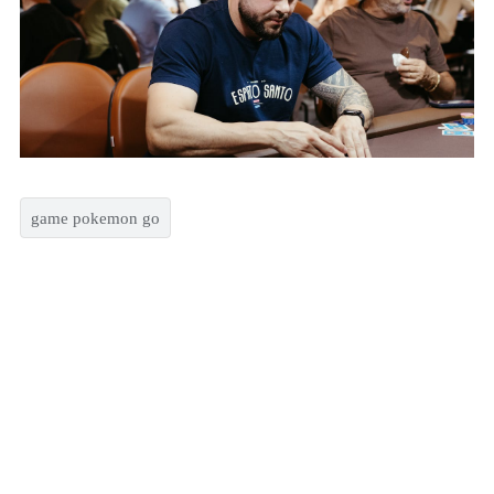
game pokemon go