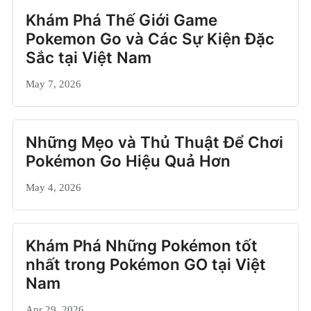
Khám Phá Thế Giới Game
Pokemon Go và Các Sự Kiện Đặc
Sắc tại Việt Nam
May 7, 2026
Những Mẹo và Thủ Thuật Để Chơi
Pokémon Go Hiệu Quả Hơn
May 4, 2026
Khám Phá Những Pokémon tốt
nhất trong Pokémon GO tại Việt
Nam
Apr 29, 2026