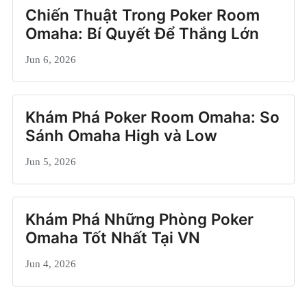
Chiến Thuật Trong Poker Room
Omaha: Bí Quyết Để Thắng Lớn
Jun 6, 2026
Khám Phá Poker Room Omaha: So
Sánh Omaha High và Low
Jun 5, 2026
Khám Phá Những Phòng Poker
Omaha Tốt Nhất Tại VN
Jun 4, 2026