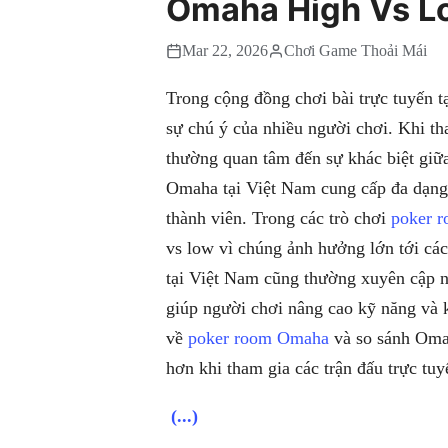
Omaha High Vs Lo
Mar 22, 2026
Chơi Game Thoải Mái
Trong cộng đồng chơi bài trực tuyến 
sự chú ý của nhiều người chơi. Khi t
thường quan tâm đến sự khác biệt giữ
Omaha tại Việt Nam cung cấp đa dạng 
thành viên. Trong các trò chơi
poker 
vs low vì chúng ảnh hưởng lớn tới cá
tại Việt Nam cũng thường xuyên cập n
giúp người chơi nâng cao kỹ năng và k
về
poker room Omaha
và so sánh Omaha
hơn khi tham gia các trận đấu trực tuy
(...)