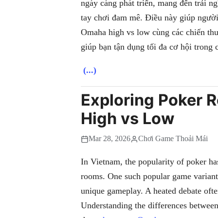
ngày càng phát triển, mang đến trải 
tay chơi đam mê. Điều này giúp người
Omaha high vs low cùng các chiến thu
giúp bạn tận dụng tối đa cơ hội trong
(...)
Exploring Poker
High vs Low
Mar 28, 2026
Chơi Game Thoải Mái
In Vietnam, the popularity of poker ha
rooms. One such popular game variant 
unique gameplay. A heated debate oft
Understanding the differences between