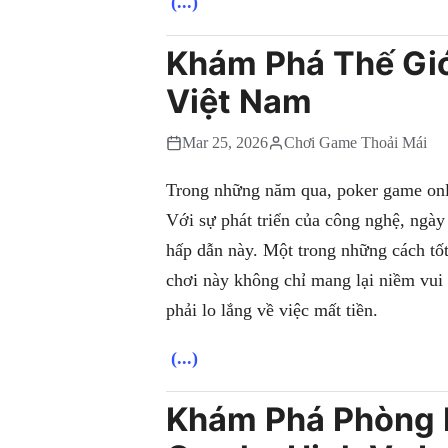
(...)
Khám Phá Thế Giớ
Việt Nam
Mar 25, 2026
Chơi Game Thoải Mái
Trong những năm qua, poker game onli
Với sự phát triển của công nghệ, ngày
hấp dẫn này. Một trong những cách tốt
chơi này không chỉ mang lại niềm vui
phải lo lắng về việc mất tiền.
(...)
Khám Phá Phòng 